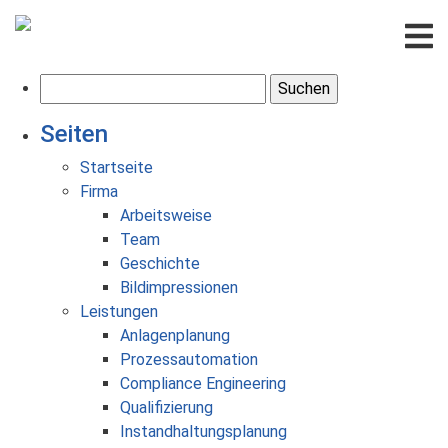
S
u
Seiten
c
h
Startseite
e
Firma
n
Arbeitsweise
n
Team
a
Geschichte
c
Bildimpressionen
h
Leistungen
:
Anlagenplanung
Prozessautomation
Compliance Engineering
Qualifizierung
Instandhaltungsplanung