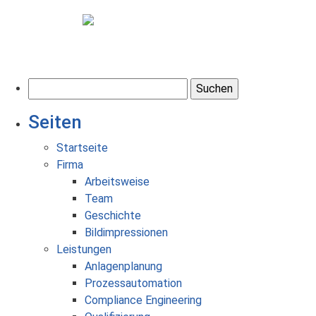
S
u
Seiten
c
h
Startseite
e
Firma
n
Arbeitsweise
n
Team
a
Geschichte
c
Bildimpressionen
h
Leistungen
:
Anlagenplanung
Prozessautomation
Compliance Engineering