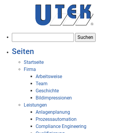
S
u
Seiten
c
h
Startseite
e
Firma
n
Arbeitsweise
n
Team
a
Geschichte
c
Bildimpressionen
h
Leistungen
:
Anlagenplanung
Prozessautomation
Compliance Engineering