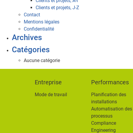
Clients et projets, A-I
Clients et projets, J-Z
Contact
Mentions légales
Confidentialité
Archives
Catégories
Aucune catégorie
Entreprise
Performances
Mode de travail
Planification des
installations
Automatisation des
processus
Compliance
Engineering