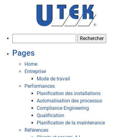
R
e
Pages
c
h
Home
e
Entreprise
r
Mode de travail
c
Performances
h
Planification des installations
e
Automatisation des processus
r
Compliance Engineering
Qualification
:
Planification de la maintenance
Références