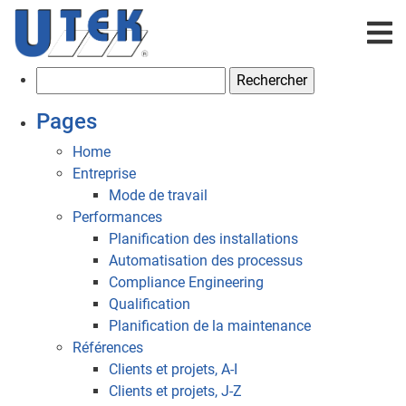
R
e
Pages
c
h
Home
e
Entreprise
r
Mode de travail
c
Performances
h
Planification des installations
e
Automatisation des processus
r
Compliance Engineering
Qualification
:
Planification de la maintenance
Références
Clients et projets, A-I
Clients et projets, J-Z